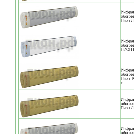
Инфра
обогре
Пион Л
Инфра
обогре
ПИОН К
Инфра
обогре
Пион 
ж
Инфра
обогре
Пион Л
Инфра
обогре