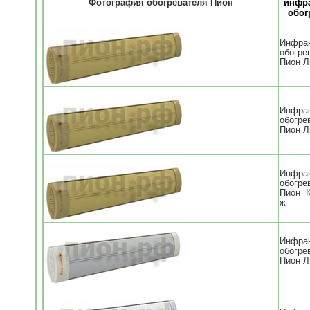
Фотография обогревателя Пион
инфра
обог
Инфра
обогре
Пион Л
Инфра
обогре
Пион Л
Инфра
обогре
Пион 
ж
Инфра
обогре
Пион Л