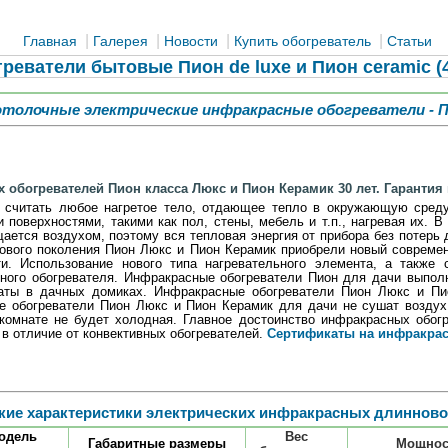
|
|
|
|
Главная
Галерея
Новости
Купить обогреватель
Статьи
реватели бытовые Пион de luxe и Пион ceramic (4
толочные электрические инфракрасные обогреватели - 
обогревателей Пион класса Люкс и Пион Керамик 30 лет. Гарантия 
 считать любое нагретое тело, отдающее тепло в окружающую среду
оверхностями, такими как пол, стены, мебель и т.п., нагревая их. В
щается воздухом, поэтому вся тепловая энергия от прибора без потерь
нового поколения Пион Люкс и Пион Керамик приобрели новый совреме
и. Использование нового типа нагревательного элемента, а также 
сного обогревателя. Инфракрасные обогреватели Пион для дачи выпол
мнаты в дачных домиках. Инфракрасные обогреватели Пион Люкс и П
ые обогреватели Пион Люкс и Пион Керамик для дачи не сушат возду
 комнате не будет холодная. Главное достоинство инфракрасных обо
 в отличие от конвективных обогревателей.
Сертификаты на инфракрас
кие характеристики электрических инфракрасных длинново
одель
Вес
Габаритные размеры
Мощнос