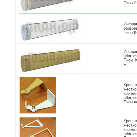
Пион Л
Инфра
обогре
Пион К
Инфра
обогре
Пион 
ж
Кронш
жестко
крепле
обогре
Пион н
Кронш
жестко
крепле
обогре