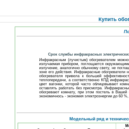
Купить обог
По
Срок службы инфракрасных электрических 
Инфракрасным (лучистым) обогревателем можно
излучаемая прибором, поглощается окружающими п
излучение, аналогично обычному свету, не погла
зоне его действия. Инфракрасные обогреватели 
обогревателя привела к большей эффективност
теплопередачи, а соответственно КПД инфракра
цвет вагонки, которой часто облицовывают ко
оставлять работать без присмотра. Инфракрасн
обогревают комнату, при этом постель в Вашей
экономичнось - экономия электроэнергии до 60 %,
Модельный ряд и техничес
М