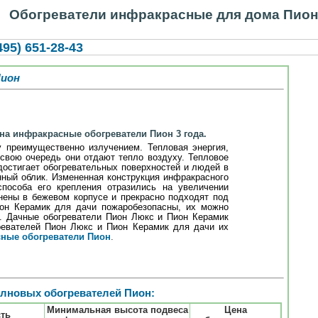
Обогреватели инфракрасные для дома Пион
95) 651-28-43
Пион
на инфракрасные обогреватели Пион 3 года.
 преимущественно излучением. Тепловая энергия,
 свою очередь они отдают тепло воздуху. Тепловое
 достигает обогревательных поверхностей и людей в
нный облик. Измененная конструкция инфракрасного
способа его крепления отразились на увеличении
нены в бежевом корпусе и прекрасно подходят под
ион Керамик для дачи пожаробезопасны, их можно
х. Дачные обогреватели Пион Люкс и Пион Керамик
гревателей Пион Люкс и Пион Керамик для дачи их
ные обогреватели Пион
.
лновых обогревателей Пион:
Минимальная высота подвеса
Цена
ть